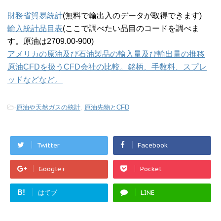
財務省貿易統計
(無料で輸出入のデータが取得できます)
輸入統計品目表
(ここで調べたい品目のコードを調べま
す。原油は2709.00-900)
アメリカの原油及び石油製品の輸入量及び輸出量の推移
原油CFDを扱うCFD会社の比較。銘柄、手数料、スプレ
ッドなどなど。
-
原油や天然ガスの統計
,
原油先物とCFD
Twitter
Facebook
Google+
Pocket
B!
はてブ
LINE