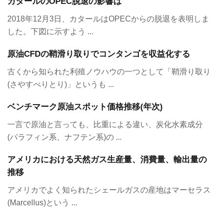
カタールのOPEC脱退の影響は
2018年12月3日、カタールはOPECからの脱退を表明しま
した。下図に示すよう ...
原油CFDの鞘滑り取りでコンタンゴを収益化する
古くから知られた利殖ノウハウの一つとして「鞘滑り取り
(さやすべりとり)」というも ...
ベンチマーク原油スポット価格推移(年次)
一言で原油と言っても、比重による違い、炭化水素成分
(パラフィン系、ナフテン系)の ...
アメリカにおける天然ガス生産量、消費量、輸出量の
推移
アメリカでよく知られたシェールガスの産地はマーセラス
(Marcellus)という ...