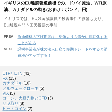
イギリスのEU離脱報道前後での、ドバイ原油、WTI原
油、カナダドルの動き(おまけ：ポンド、円)
イギリスでは、EU残留派議員の殺害事件の影響もあり、
EU離脱を問う国民投票の事前 ...
PREV
原油価格の下げ期間は、想像よりも遥かに長期化する
ことがある
NEXT
課税事業者が株の法人口座で短期トレードをすると消
費税がアップする！
ETFとETN
(43)
FX
(13)
カナダドル
(10)
ノルウェークローネ
(5)
VIX
(5)
コーン、大豆先物とCFD
(3)
サヤ取り
(8)
ビットコイン
(2)