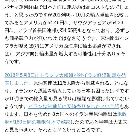
パナマ運河経由で日本方面に運ぶのは高コストなのでしょ
う。と思ったのですが2018年6～10月の輸入単価を比較し
てみるとアメリカが54.46円/L、サウジアラビアが54.33
円/L、アラブ首長国連邦が54.55円/Lとなっており、必ずし
も価格競争力が無いわけではなさそうです。原油輸出イン
フラが整えば(特にアメリカ西海岸に輸出拠点ができれ
ば)、アジア向け輸出量が増大する可能性は十分ありえそ
うです。
2018年5月8日にトランプ大領領が対イラン経済制裁を発
表しました。
原油関連は11/5以降から制裁されることにな
り、イランから原油を輸入している日本も困ったはずです
が10月までの輸入量を見る限りは極端な影響は出ていない
ようです。
イランは制裁前に安値売りをしたという話
もあ
ります。日本を含めた8カ国へのイラン産原油輸出は
米政
府が180日間の期限付きで容認
したのであと半年は大丈夫
と見るべきか、それとも？というところです。