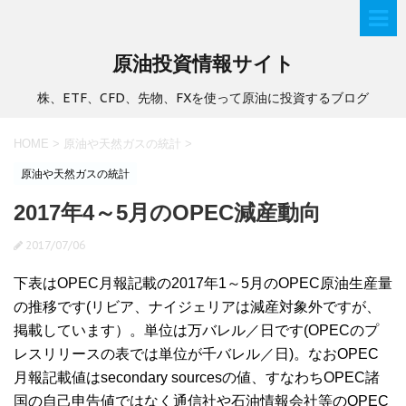
原油投資情報サイト
株、ETF、CFD、先物、FXを使って原油に投資するブログ
HOME
>
原油や天然ガスの統計
>
原油や天然ガスの統計
2017年4～5月のOPEC減産動向
2017/07/06
下表はOPEC月報記載の2017年1～5月のOPEC原油生産量
の推移です(リビア、ナイジェリアは減産対象外ですが、
掲載しています）。単位は万バレル／日です(OPECのプ
レスリリースの表では単位が千バレル／日)。なおOPEC
月報記載値はsecondary sourcesの値、すなわちOPEC諸
国の自己申告値ではなく通信社や石油情報会社等のOPEC