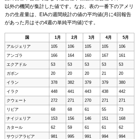
以外の機関が集計した値です。なお、表の一番下のアメリ
カの生産量は、EIAの週間統計の値の平均値(月に4回報告
があった月はその4週の単純平均値)です。
国
1月
2月
3月
4月
5月
アルジェリア
105
106
105
105
106
アンゴラ
166
164
160
167
161
エクアドル
53
53
53
53
53
ガボン
20
20
20
21
20
イラン
378
382
379
379
380
イラク
448
441
443
438
442
クウェート
272
271
270
271
271
リビア
68
68
61
55
73
ナイジェリア
153
156
146
151
168
カタール
62
59
61
61
62
サウジアラビア
981
995
991
994
994