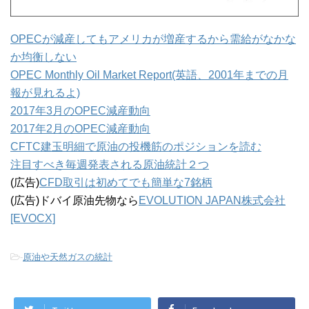
OPECが減産してもアメリカが増産するから需給がなかな
か均衡しない
OPEC Monthly Oil Market Report(英語、2001年までの月
報が見れるよ)
2017年3月のOPEC減産動向
2017年2月のOPEC減産動向
CFTC建玉明細で原油の投機筋のポジションを読む
注目すべき毎週発表される原油統計２つ
(広告)
CFD取引は初めてでも簡単な7銘柄
(広告)ドバイ原油先物なら
EVOLUTION JAPAN株式会社
[EVOCX]
-
原油や天然ガスの統計