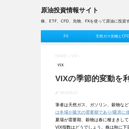
原油投資情報サイト
株、ETF、CFD、先物、FXを使って原油に投資
FX
天然ガス先物とCF
HOME
>
VIX
>
VIX
VIXの季節的変動を
2019/01/11
筆者は天然ガス、ガソリン、穀物など
は冬場が最大の需要期であり(暖房に使
夏場が需要期、穀物は春に種まきして
VIX指数はどうでしょう。株は秋に