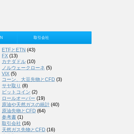
N
取引会社
ETFとETN
(43)
FX
(13)
カナダドル
(10)
ノルウェークローネ
(5)
VIX
(5)
コーン、大豆先物とCFD
(3)
サヤ取り
(8)
ビットコイン
(2)
ロールオーバー
(19)
原油や天然ガスの統計
(40)
原油先物とCFD
(64)
参考書
(1)
取引会社
(16)
天然ガス先物とCFD
(16)