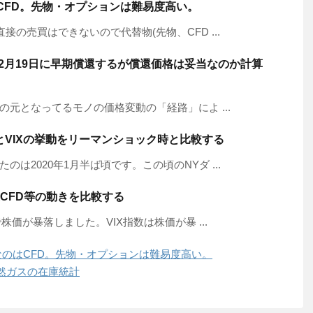
CFD。先物・オプションは難易度高い。
接の売買はできないので代替物(先物、CFD ...
018年2月19日に早期償還するが償還価格は妥当なのか計算
の元となってるモノの価格変動の「経路」によ ...
とVIXの挙動をリーマンショック時と比較する
は2020年1月半ば頃です。この頃のNYダ ...
関連CFD等の動きを比較する
株価が暴落しました。VIX指数は株価が暴 ...
なのはCFD。先物・オプションは難易度高い。
然ガスの在庫統計