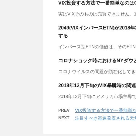
VIX投資する方法で一番簡単なのは
実はVIXそのものは売買できません。直
2049(VIXインバースETN)が2
する
インバース型ETNの価値は、そのETN
コロナショック時におけるNYダウ
コロナウイルスの問題が顕在化してきたの
2018年12月下旬のVIX暴騰時の
2018年12月下旬にアメリカ市場主導で
PREV
VIX投資する方法で一番簡単
NEXT
注目すべき毎週発表される天