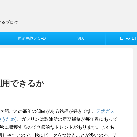
するブログ
D
原油先物とCFD
VIX
ETFとET
利用できるか
季節ごとの毎年の傾向がある銘柄が好きです。
天然ガス
うため)
、ガソリンは製油所の定期補修が毎年春にあって
秋に収穫するので季節的なトレンドがあります。じゃあ
下落しやすいので、秋にピークをつけることが多いのか、そ