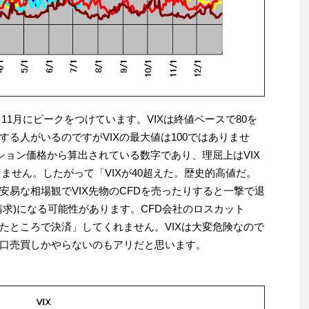
～11月にピークをつけています。VIXは終値ベースで80を
る人がいるのですがVIXの最大値は100ではありませ
ション価格から算出されている数字であり、理屈上はVIX
りません。したがって「VIXが40超えた。歴史的高値だ。
易な相場観でVIX先物のCFDを売ったりすると一撃で退
求)になる可能性があります。CFD会社のロスカット
たところで決済」してくれません。VIXは大変危険なので
口売買しかやらないのもアリだと思います。