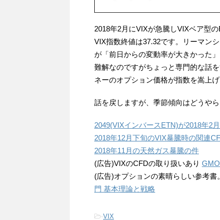
2018年2月にVIXが急騰しVIXベア
VIX指数終値は37.32です。リー
が「前日からの変動率が大きかった」
難解なのですがちょっと専門的な話を
ネーのオプション価格が指数を嵩上げ
話を戻しますが、季節傾向はどうやら
2049(VIXインバースETN)が20
2018年12月下旬のVIX暴騰時の関連
2018年11月の天然ガス暴騰の件
(広告)VIXのCFDの取り扱いあり
GM
(広告)オプションの素晴らしい参考書
門 基本理論と戦略
-
VIX