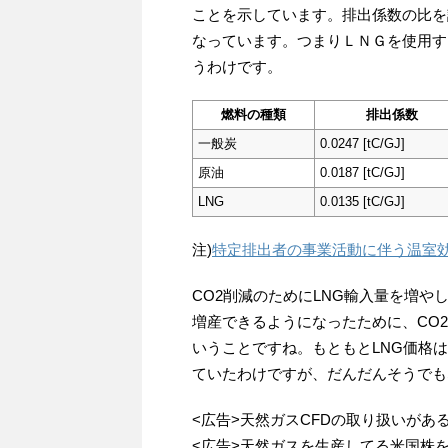
ことを示しています。排出係数の比を計算
なっています。つまりＬＮＧを使用す
うわけです。
燃料の種類
排出係数
一般炭
0.0247 [tC/GJ]
原油
0.0187 [tC/GJ]
LNG
0.0135 [tC/GJ]
注)
特定排出者の事業活動に伴う温室
CO2削減のためにLNG輸入量を増
増産できるようになったために、CO
いうことですね。もともとLNG価格
ていたわけですが、だんだんそうでも
<広告>天然ガスCFDの取り扱いがあ
<広告>天然ガスを生産してる米国株