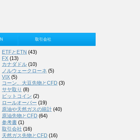
N
取引会社
ETFとETN
(43)
FX
(13)
カナダドル
(10)
ノルウェークローネ
(5)
VIX
(5)
コーン、大豆先物とCFD
(3)
サヤ取り
(8)
ビットコイン
(2)
ロールオーバー
(19)
原油や天然ガスの統計
(40)
原油先物とCFD
(64)
参考書
(1)
取引会社
(16)
天然ガス先物とCFD
(16)