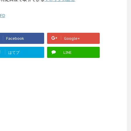
FD
Facebook
Google+
!
はてブ
LINE