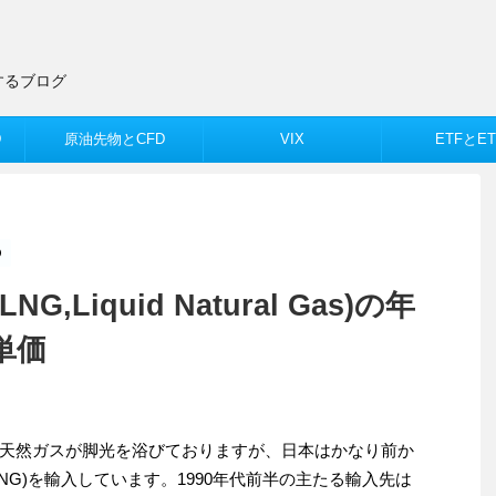
するブログ
D
原油先物とCFD
VIX
ETFとET
D
Liquid Natural Gas)の年
単価
天然ガスが脚光を浴びておりますが、日本はかなり前か
NG)を輸入しています。1990年代前半の主たる輸入先は