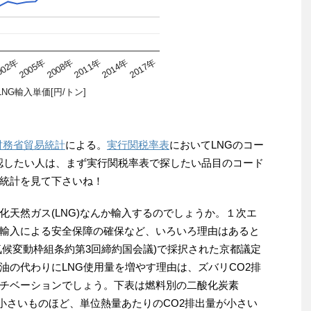
002年
2005年
2008年
2011年
2014年
2017年
LNG輸入単価[円/トン]
財務省貿易統計
による。
実行関税率表
においてLNGのコー
タで確認したい人は、まず実行関税率表で探したい品目のコード
統計を見て下さいね！
化天然ガス(LNG)なんか輸入するのでしょうか。１次エ
輸入による安全保障の確保など、いろいろ理由はあると
国連気候変動枠組条約第3回締約国会議)で採択された京都議定
油の代わりにLNG使用量を増やす理由は、ズバリCO2排
チベーションでしょう。下表は燃料別の二酸化炭素
が小さいものほど、単位熱量あたりのCO2排出量が小さい