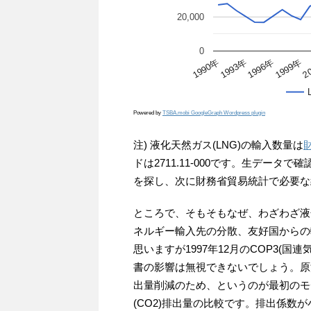
20,000
0
2
1990年
1993年
1996年
1999年
Powered by
TSBA.mobi GoogleGraph Wordpress plugin
注) 液化天然ガス(LNG)の輸入数量は
ドは2711.11-000です。生デー
を探し、次に財務省貿易統計で必要な
ところで、そもそもなぜ、わざわざ液
ネルギー輸入先の分散、友好国からの
思いますが1997年12月のCOP3(
書の影響は無視できないでしょう。原
出量削減のため、というのが最初のモ
(CO2)排出量の比較です。排出係数