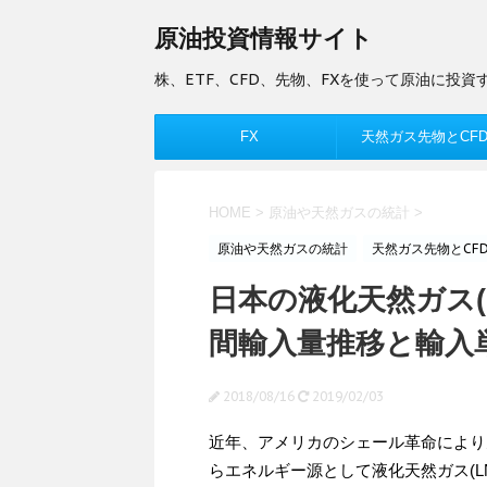
原油投資情報サイト
株、ETF、CFD、先物、FXを使って原油に投資
FX
天然ガス先物とCF
HOME
>
原油や天然ガスの統計
>
原油や天然ガスの統計
天然ガス先物とCF
日本の液化天然ガス(LNG,
間輸入量推移と輸入
2018/08/16
2019/02/03
近年、アメリカのシェール革命により
らエネルギー源として液化天然ガス(L