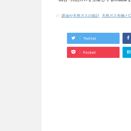
-
原油や天然ガスの統計
,
天然ガス先物とC
Twitter
B
Pocket