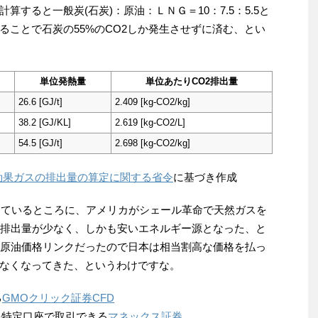
すると一般炭(石炭)：原油：ＬＮＧ＝10：7.5：5.5と
ることで石炭の55%のCO2しか発生させずに済む、とい
単位発熱量
単位あたりCO2排出量
26.6 [GJ/t]
2.409 [kg-CO2/kg]
38.2 [GJ/KL]
2.619 [kg-CO2/L]
54.5 [GJ/t]
2.698 [kg-CO2/kg]
効果ガスの排出量の算定に関する省令
に基づき作成
やしているところに、アメリカがシェール革命で天然ガスを
2排出量が少なく、しかも安いエネルギー源となった、と
は原油価格リンクだったので日本は相当割高な価格を払っ
なくなってきた、というわけですな。
る
GMOクリック証券CFD
を特定口座で取引できる
マネックス証券