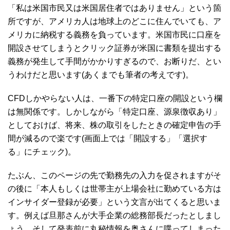
「私は米国市民又は米国居住者ではありません」という箇
所ですが、アメリカ人は地球上のどこに住んでいても、ア
メリカに納税する義務を負っています。米国市民に口座を
開設させてしまうとクリック証券が米国に書類を提出する
義務が発生して手間がかかりすぎるので、お断りだ、とい
うわけだと思います(あくまでも筆者の考えです)。
CFDしかやらない人は、一番下の特定口座の開設という欄
は無関係です。しかしながら「特定口座、源泉徴収あり」
としておけば、将来、株の取引をしたときの確定申告の手
間が減るので楽です(画面上では「開設する」「選択す
る」にチェック)。
たぶん、このページの先で勤務先の入力を促されますがそ
の後に「本人もしくは世帯主が上場会社に勤めている方は
インサイダー登録が必要」という文言が出てくると思いま
す。例えば旦那さんが大手企業の総務部長だったとしまし
ょう。そして発表前に丸秘情報を奥さんに喋ってしまった