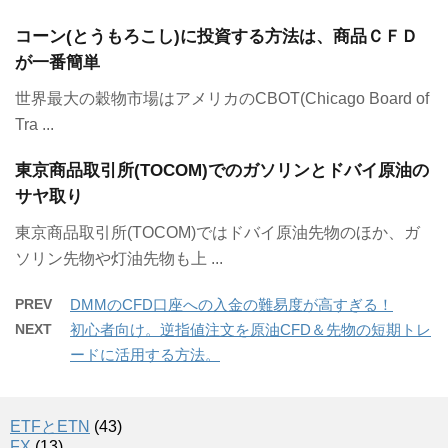
コーン(とうもろこし)に投資する方法は、商品ＣＦＤ
が一番簡単
世界最大の穀物市場はアメリカのCBOT(Chicago Board of
Tra ...
東京商品取引所(TOCOM)でのガソリンとドバイ原油の
サヤ取り
東京商品取引所(TOCOM)ではドバイ原油先物のほか、ガ
ソリン先物や灯油先物も上 ...
PREV
DMMのCFD口座への入金の難易度が高すぎる！
NEXT
初心者向け。逆指値注文を原油CFD＆先物の短期トレ
ードに活用する方法。
ETFとETN
(43)
FX
(13)