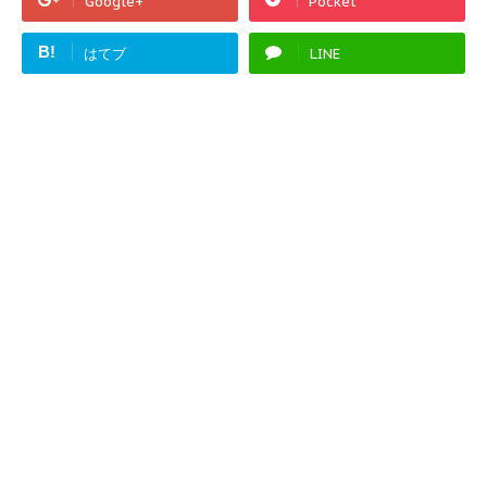
Google+
Pocket
B!
はてブ
LINE