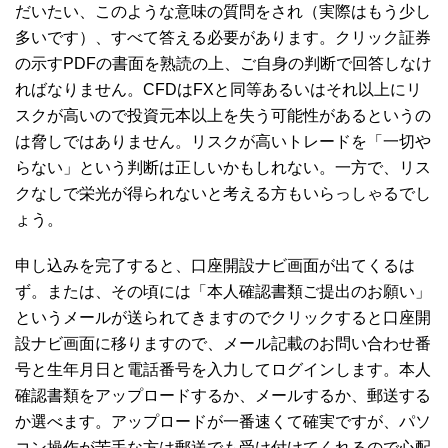
だいたい、このような意味の質問をされ（実際はもう少し
多いです）、すべて答える必要があります。クリック証券
の示すPDFの書面を熟読の上、ご自身の判断で回答しなけ
ればなりません。CFDはFXと同等あるいはそれ以上にリ
スクが高いので投資元本以上を失う可能性があるというの
は脅しではありません。リスクが高いトレードを「一切や
らない」という判断は正しいかもしれない。一方で、リス
クなしで栄光が得られないと考える方もいらっしゃるでし
ょう。
申し込みを完了すると、口座開設ナビ画面が出てくるは
ず。または、その頃には「本人確認書類ご提出のお願い」
というメールが送られてきますのでクリックすると口座開
設ナビ画面に移りますので、メール記載のお問い合わせ番
号と生年月日と電話番号を入力してログインします。本人
確認書類をアップロードするか、メールするか、郵送する
か選べます。アップロードが一番速くて確実ですが、パソ
コン操作が苦手な方は郵送でも受け付けてくれるので心配